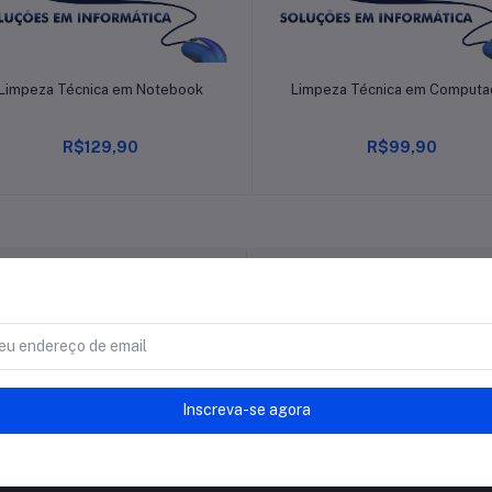
Adicionar ao Carrinho
Adicionar ao Carrinho
Limpeza Técnica em Notebook
Limpeza Técnica em Computa
R$129,90
R$99,90
Política de devolução
Política de suporte
Inscreva-se agora