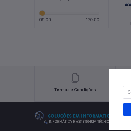
99.00
129.00
Termos e Condições