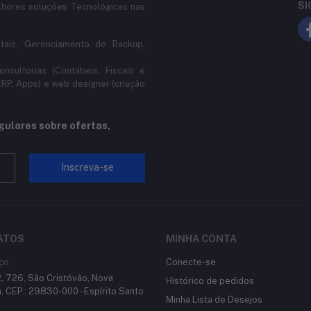
SI
hores soluções Tecnológicas nas
tais, Gerenciamento de Backup,
sultorias (Contábeis, Fiscais e
ERP, Apps) e web designer (criação
gulares sobre ofertas,
Inscreva-se
ATOS
MINHA CONTA
ço
Conecte-se
, 726, São Cristóvão, Nova
Histórico de pedidos
, CEP.: 29830-000 - Espírito Santo
Minha Lista de Desejos